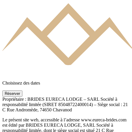
Mentions légales
1. Présentation du site
En vertu de l’article 6 de la loi n° 2004-575 du 21 juin 2004 pour la
confiance dans l’économie numérique, il est précisé aux utilisateurs
du site www.eureca-brides.com l’identité des différents intervenants
dans le cadre de sa réalisation et de son suivi.
Choisissez des dates
Réserver
Propriétaire : BRIDES EURECA LODGE – SARL Société à
responsabilité limitée (SIRET 85048722400014) – Siège social : 21
fr
C Rue Andromède, 74650 Chavanod
Le présent site web, accessible à l’adresse www.eureca-brides.com
en
est édité par BRIDES EURECA LODGE, SARL Société à
responsabilité limitée, dont le siège social est situé 21 C Rue