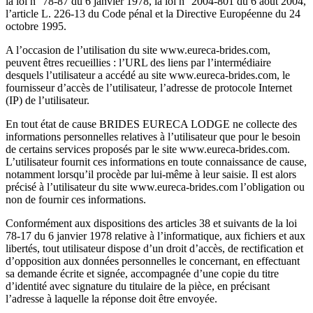
la loi n° 78-87 du 6 janvier 1978, la loi n° 2004-801 du 6 août 2004,
l’article L. 226-13 du Code pénal et la Directive Européenne du 24
octobre 1995.
A l’occasion de l’utilisation du site www.eureca-brides.com,
peuvent êtres recueillies : l’URL des liens par l’intermédiaire
desquels l’utilisateur a accédé au site www.eureca-brides.com, le
fournisseur d’accès de l’utilisateur, l’adresse de protocole Internet
(IP) de l’utilisateur.
En tout état de cause BRIDES EURECA LODGE ne collecte des
informations personnelles relatives à l’utilisateur que pour le besoin
de certains services proposés par le site www.eureca-brides.com.
L’utilisateur fournit ces informations en toute connaissance de cause,
notamment lorsqu’il procède par lui-même à leur saisie. Il est alors
précisé à l’utilisateur du site www.eureca-brides.com l’obligation ou
non de fournir ces informations.
Conformément aux dispositions des articles 38 et suivants de la loi
78-17 du 6 janvier 1978 relative à l’informatique, aux fichiers et aux
libertés, tout utilisateur dispose d’un droit d’accès, de rectification et
d’opposition aux données personnelles le concernant, en effectuant
sa demande écrite et signée, accompagnée d’une copie du titre
d’identité avec signature du titulaire de la pièce, en précisant
l’adresse à laquelle la réponse doit être envoyée.