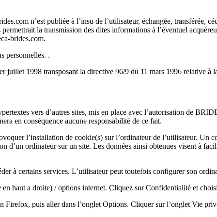
des.com n’est publiée à l’insu de l’utilisateur, échangée, transférée, c
trait la transmission des dites informations à l’éventuel acquéreur q
eca-brides.com.
ns personnelles. .
er juillet 1998 transposant la directive 96/9 du 11 mars 1996 relative à 
ns hypertextes vers d’autres sites, mis en place avec l’autorisa
ssumera en conséquence aucune responsabilité de ce fait.
quer l’installation de cookie(s) sur l’ordinateur de l’utilisateur. Un cook
tion d’un ordinateur sur un site. Les données ainsi obtenues visent à facili
der à certains services. L’utilisateur peut toutefois configurer son ordin
n haut a droite) / options internet. Cliquez sur Confidentialité et choi
n Firefox, puis aller dans l’onglet Options. Cliquer sur l’onglet Vie priv