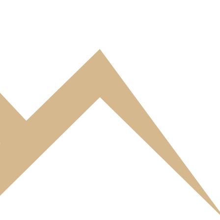
ite www.eureca-brides.com l’identité des différents intervenants dans
Andromède, 74650 Chavanod
imitée, dont le siège social est situé 21 C Rue Andromède, 74650
OLIS INVESTMENTS, mandataire de la SARL BRIDES EURECA