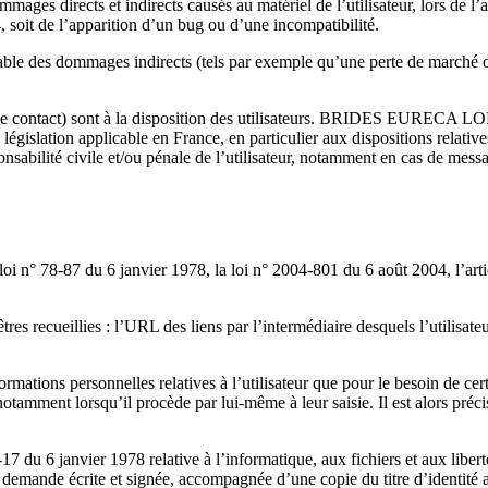
rects et indirects causés au matériel de l’utilisateur, lors de l’accè
, soit de l’apparition d’un bug ou d’une incompatibilité.
s dommages indirects (tels par exemple qu’une perte de marché ou pe
space contact) sont à la disposition des utilisateurs. BRIDES EURECA L
la législation applicable en France, en particulier aux dispositions re
sabilité civile et/ou pénale de l’utilisateur, notamment en cas de messa
oi n° 78-87 du 6 janvier 1978, la loi n° 2004-801 du 6 août 2004, l’ar
res recueillies : l’URL des liens par l’intermédiaire desquels l’utilisa
ons personnelles relatives à l’utilisateur que pour le besoin de cert
notamment lorsqu’il procède par lui-même à leur saisie. Il est alors préc
 du 6 janvier 1978 relative à l’informatique, aux fichiers et aux libertés
emande écrite et signée, accompagnée d’une copie du titre d’identité ave