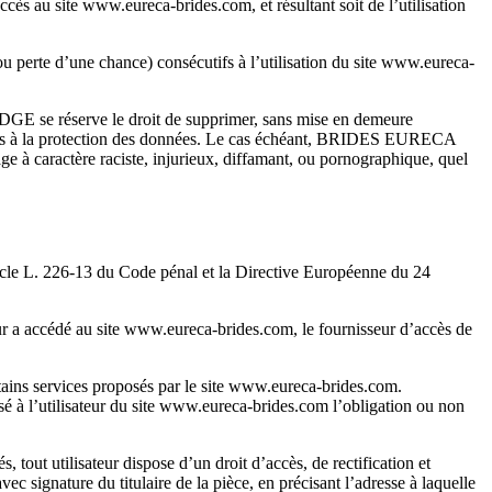
s au site www.eureca-brides.com, et résultant soit de l’utilisation
rte d’une chance) consécutifs à l’utilisation du site www.eureca-
ODGE se réserve le droit de supprimer, sans mise en demeure
latives à la protection des données. Le cas échéant, BRIDES EURECA
ge à caractère raciste, injurieux, diffamant, ou pornographique, quel
ticle L. 226-13 du Code pénal et la Directive Européenne du 24
teur a accédé au site www.eureca-brides.com, le fournisseur d’accès de
ains services proposés par le site www.eureca-brides.com.
isé à l’utilisateur du site www.eureca-brides.com l’obligation ou non
, tout utilisateur dispose d’un droit d’accès, de rectification et
c signature du titulaire de la pièce, en précisant l’adresse à laquelle