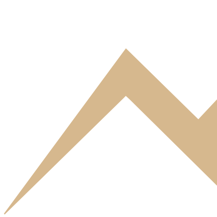
Confidentialité
1. Présentation du site
En vertu de l’article 6 de la loi n° 2004-575 du 21 juin 2004 pour la 
le cadre de sa réalisation et de son suivi.
Propriétaire : BRIDES EURECA LODGE – SARL Société à responsab
Le présent site web, accessible à l’adresse www.eureca-brides.com
Chavanod.
Le directeur de la publication du Site Web est Monsieur Patri
LODGE.