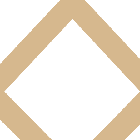
confiance dans l’économie numérique, il est précisé aux utilisateurs du s
ilité limitée (SIRET 85048722400014) – Siège social : 21 C Rue 
 est édité par BRIDES EURECA LODGE, SARL Société à responsabilité l
ck REMME, en qualité de Gérant de la SARL unipersonnelle ACROP