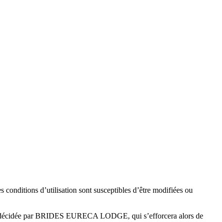
s conditions d’utilisation sont susceptibles d’être modifiées ou
efois décidée par BRIDES EURECA LODGE, qui s’efforcera alors de
ées à tout moment : elles s’imposent néanmoins à l’utilisateur qui est
s conditions d’utilisation sont susceptibles d’être modifiées ou
efois décidée par BRIDES EURECA LODGE, qui s’efforcera alors de