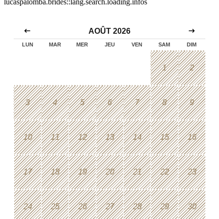
lucaspalomba.brides::lang.search.loading.infos
AOÛT 2026
LUN
MAR
MER
JEU
VEN
SAM
DIM
1
2
3
4
5
6
7
8
9
10
11
12
13
14
15
16
17
18
19
20
21
22
23
24
25
26
27
28
29
30