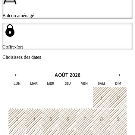
Balcon aménagé
Coffre-fort
Choisissez des dates
AOÛT 2026
LUN
MAR
MER
JEU
VEN
SAM
DIM
1
2
3
4
5
6
7
8
9