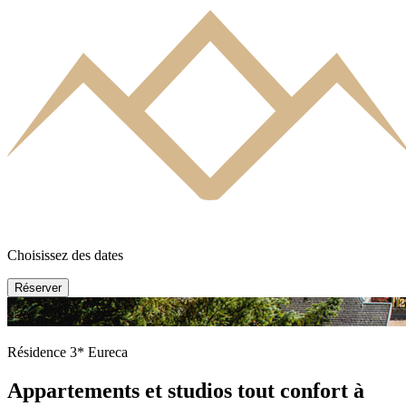
Choisissez des dates
Réserver
fr
Résidence 3* Eureca
en
Appartements et studios tout confort à